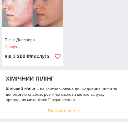
Пілінг Джеснера
Послуга
1 200
від
₴/послуга
ХІМІЧНИЙ ПІЛІНГ
Хімічний пілінг
– це контрольоване пошкодження шкіри за
допомогою слабких розчинів кислот з метою запуску
природних механізмів її відновлення.
Кислоти забезпечують рівномірне відлущування декількох
Показати все
шарів відмерлих клітин, що сприяє омолодженню шкіри,
стимулює синтез колагену і еластину, призводить до появи
молодих клітин. У результаті такої собі стимуляції шкіри