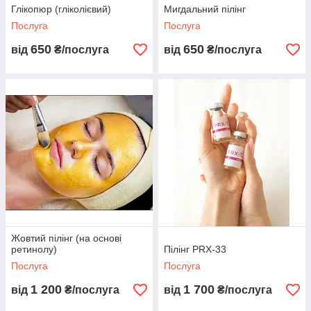
Глікопюр (гліколієвий)
Мигдальний пілінг
Послуга
Послуга
650
650
від
₴/послуга
від
₴/послуга
Жовтий пілінг (на основі
ретинолу)
Пілінг PRX-33
Послуга
Послуга
1 200
1 700
від
₴/послуга
від
₴/послуга