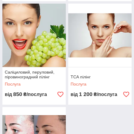
Саліциловий, перуловий,
піровиноградний пілінг
ТСА пілінг
Послуга
Послуга
850
1 200
від
₴/послуга
від
₴/послуга