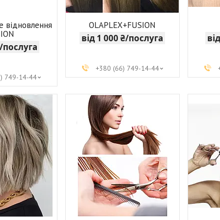
е відновлення
OLAPLEX+FUSION
SION
від 1 000 ₴/послуга
ві
₴/послуга
+380 (66) 749-14-44
6) 749-14-44