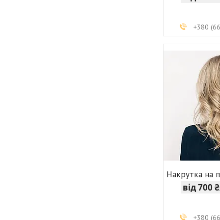
+380 (6
Накрутка на 
від 700 
+380 (6