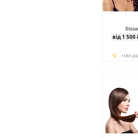
Біоз
від 1 500
+380 (6