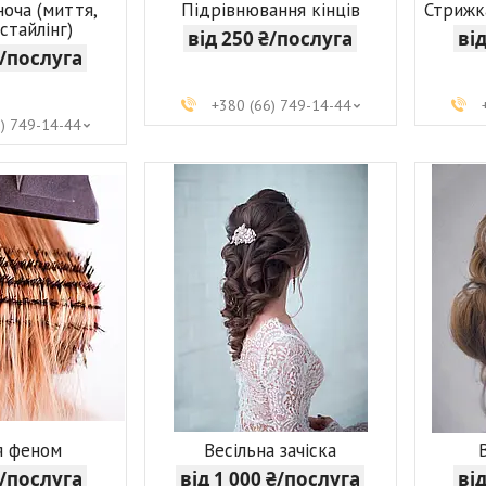
ноча (миття,
Підрівнювання кінців
Стрижк
 стайлінг)
від 250 ₴/послуга
ві
₴/послуга
+380 (66) 749-14-44
6) 749-14-44
я феном
Весільна зачіска
₴/послуга
від 1 000 ₴/послуга
ві