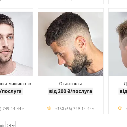
ижка машинкою
Окантовка
Д
₴/послуга
від 200 ₴/послуга
ві
6) 749-14-44
+380 (66) 749-14-44