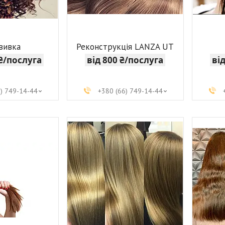
авивка
Реконструкція LANZA UT
 ₴/послуга
від 800 ₴/послуга
ві
6) 749-14-44
+380 (66) 749-14-44