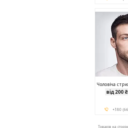
Чоловіча стр
від 200 
+380 (6