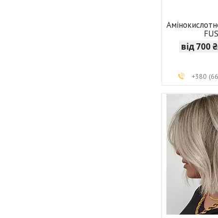
Амінокислотн
FU
від 700 
+380 (6