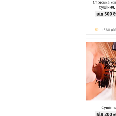
Стрижка жі
сушіння,
від 500 
+380 (6
Сушінн
від 200 