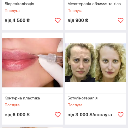
Біоревіталізація
Мезотерапія обличчя та тіла
Послуга
Послуга
4 500
900
від
₴
від
₴
Контурна пластика
Ботулінотерапія
Послуга
Послуга
6 000
3 000
від
₴
від
₴/послуга