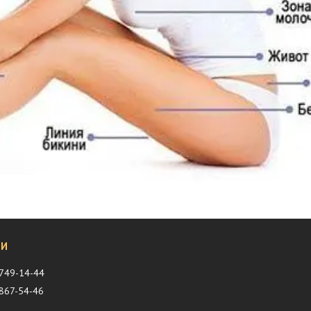
 749-14-44
 867-54-46