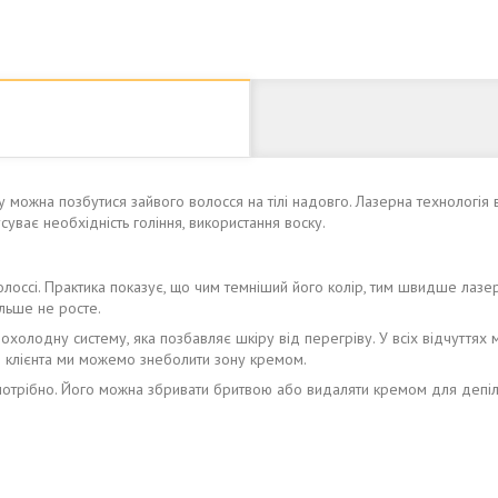
 можна позбутися зайвого волосся на тілі надовго. Лазерна технологія 
уває необхідність гоління, використання воску.
волоссі. Практика показує, що чим темніший його колір, тим швидше лазе
ільше не росте.
холодну систему, яка позбавляє шкіру від перегріву. У всіх відчуттях м
м клієнта ми можемо знеболити зону кремом.
отрібно. Його можна збривати бритвою або видаляти кремом для депіля