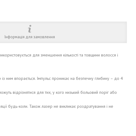
Інформація для замовлення
використовується для зменшення кількості та товщини волосся і
р із ним впорається. Імпульс проникає на безпечну глибину – до 4
ожуть відрізнятися для тих, у кого низький больовий поріг або
ції будь-коли. Також лазер не викликає роздратування і не