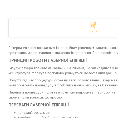
Опис
Лазерна епіляція вважається інноваційним рішенням, завдяки якому
призводить до поступового зниження їх зростання. Вона повністю ус
ПРИНЦИП РОБОТИ ЛАЗЕРНОЇ ЕПІЛЯЦІЇ
Імпульс лазера впливає на меланін. Це пігмент, що знаходиться у 
мм. Структура фолікула поступово руйнується, волосся випадає і б
Почуття під час процедури схожі на легкі поколювання. Лазер має о
коли проводять процедуру в особливо ніжних місцях, за бажання
Перевага процедури полягає в тому, що відрощувати волосся не п
сприяє появі волосся, що вросло.
ПЕРЕВАГИ ЛАЗЕРНОЇ ЕПІЛЯЦІЇ
тривалий результат;
комфортна та безболісна технологія;