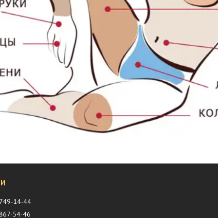
 749-14-44
 867-54-46