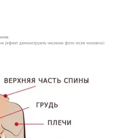
ремів;
іння (ефект демонструють численні фото після чоловічої