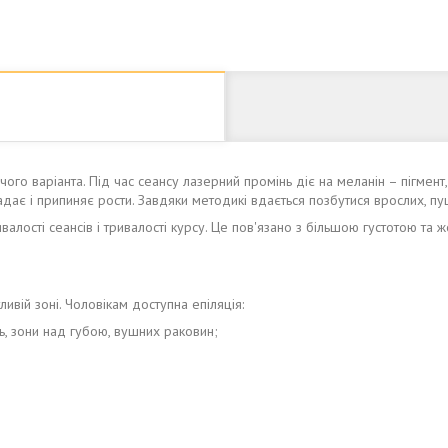
ого варіанта. Під час сеансу лазерний промінь діє на меланін – пігмен
адає і припиняє рости. Завдяки методикі вдається позбутися врослих, пуш
алості сеансів і тривалості курсу. Це пов'язано з більшою густотою та ж
ивій зоні. Чоловікам доступна епіляція:
нь, зони над губою, вушних раковин;