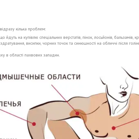
відразу кілька проблем:
о йдуть на купівлю спеціальних верстатів, пінок, лосьйонів, бальзамів, к
оздратування, висипки, чорних точок та синюшності на обличчі після гол
у в області пахвових западин.