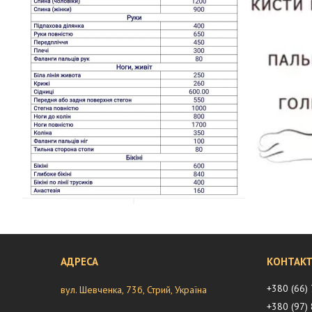
+380 (66)
вул. Шевченка, 73б, Стрий, Україна
+380 (97)