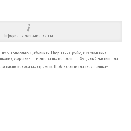
Інформація для замовлення
т, що у волосяних цибулинах. Нагрівання руйнує харчування
кових, жорстких пігментованих волосків на будь-якій частині тіла.
орсткістю волосяних стрижнів. Щоб досягти гладкості, жінкам