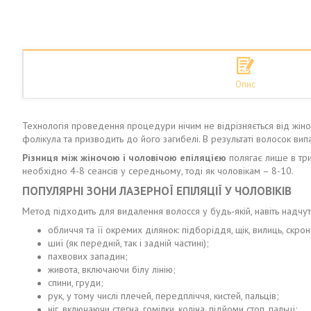
Опис
Технологія проведення процедури нічим не відрізняється від жіноч
фолікула та призводить до його загибелі. В результаті волосок вип
Різниця між жіночою і чоловічою епіляцією
полягає лише в трив
необхідно 4-8 сеансів у середньому, тоді як чоловікам – 8-10.
ПОПУЛЯРНІ ЗОНИ ЛАЗЕРНОЇ ЕПІЛЯЦІЇ У ЧОЛОВІКІВ
Метод підходить для видалення волосся у будь-якій, навіть надчутл
обличчя та її окремих ділянок: підборіддя, щік, вилиць, скро
шиї (як передній, так і задній частині);
пахвових западин;
живота, включаючи білу лінію;
спини, груди;
рук, у тому числі плечей, передпліччя, кистей, пальців;
ніг, включаючи стегна, гомілки, коліна, підйоми стоп, пальці;