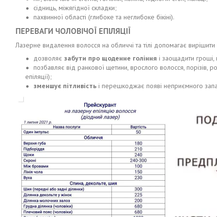
сідниць, міжягідної складки;
пахвинної області (глибоке та неглибоке бікіні).
ПЕРЕВАГИ ЧОЛОВІЧОЇ ЕПІЛЯЦІЇ
Лазерне видалення волосся на обличчі та тілі допомагає вирішити 
дозволяє
забути про щоденне гоління
і заощадити гроші, щ
позбавляє від ранкової щетини, врослого волосся, порізів, р
епіляції);
зменшує пітливість
і перешкоджає появі неприємного запах