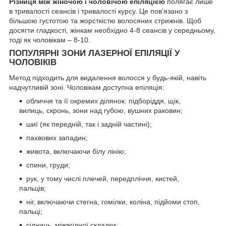
Різниця між жіночою і чоловічою епіляцією
полягає лише
в тривалості сеансів і тривалості курсу. Це пов'язано з
більшою густотою та жорсткістю волосяних стрижнів. Щоб
досягти гладкості, жінкам необхідно 4-8 сеансів у середньому,
тоді як чоловікам – 8-10.
ПОПУЛЯРНІ ЗОНИ ЛАЗЕРНОЇ ЕПІЛЯЦІЇ У
ЧОЛОВІКІВ
Метод підходить для видалення волосся у будь-якій, навіть
надчутливій зоні. Чоловікам доступна епіляція:
обличчя та її окремих ділянок: підборіддя, щік,
вилиць, скронь, зони над губою, вушних раковин;
шиї (як передній, так і задній частині);
пахвових западин;
живота, включаючи білу лінію;
спини, груди;
рук, у тому числі плечей, передпліччя, кистей,
пальців;
ніг, включаючи стегна, гомілки, коліна, підйоми стоп,
пальці;
сідниць, міжягідної складки;