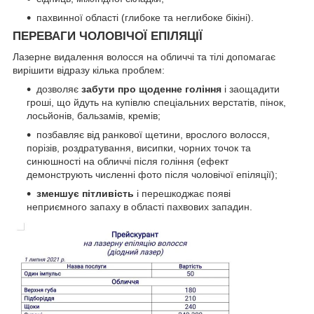
пахвинної області (глибоке та неглибоке бікіні).
ПЕРЕВАГИ ЧОЛОВІЧОЇ ЕПІЛЯЦІЇ
Лазерне видалення волосся на обличчі та тілі допомагає
вирішити відразу кілька проблем:
дозволяє
забути про щоденне гоління
і заощадити
гроші, що йдуть на купівлю спеціальних верстатів, пінок,
лосьйонів, бальзамів, кремів;
позбавляє від ранкової щетини, врослого волосся,
порізів, роздратування, висипки, чорних точок та
синюшності на обличчі після гоління (ефект
демонструють численні фото після чоловічої епіляції);
зменшує пітливість
і перешкоджає появі
неприємного запаху в області пахвових западин.