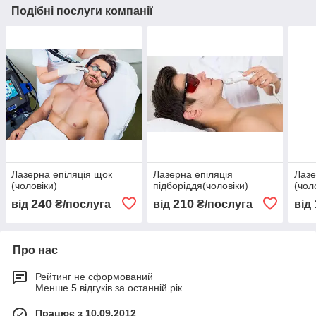
Подібні послуги компанії
Лазерна епіляція щок
Лазерна епіляція
Лазе
(чоловіки)
підборіддя(чоловіки)
(чол
240
210
від
₴/послуга
від
₴/послуга
від
Про нас
Рейтинг не сформований
Менше 5 відгуків за останній рік
Працює з 10.09.2012