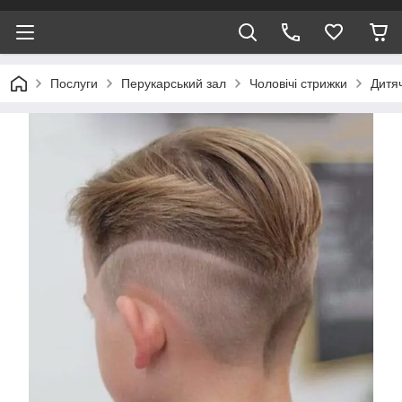
Послуги
Перукарський зал
Чоловічі стрижки
Дитя