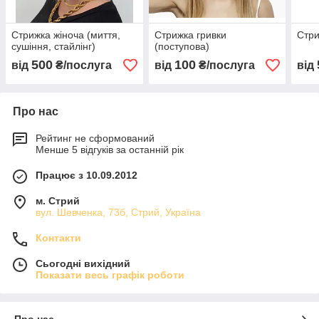
Стрижка жіноча (миття,
Стрижка гривки
Стри
сушіння, стайлінг)
(поступова)
500
100
від
₴/послуга
від
₴/послуга
від
Про нас
Рейтинг не сформований
Менше 5 відгуків за останній рік
Працює з 10.09.2012
м. Стрий
вул. Шевченка, 73б, Стрий, Україна
Контакти
Сьогодні вихідний
Показати весь графік роботи