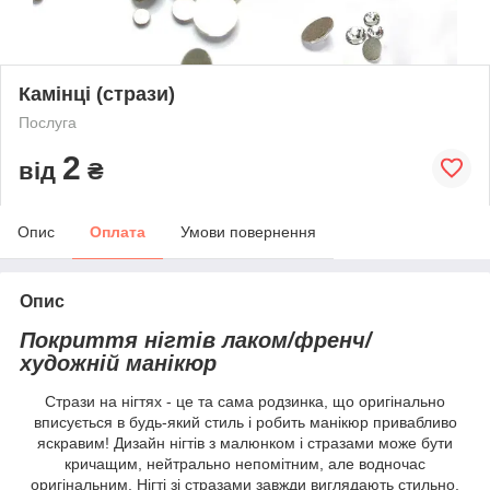
Камінці (стрази)
Послуга
2
від
₴
Опис
Оплата
Умови повернення
Опис
Покриття нігтів лаком/френч/
художній манікюр
Стрази на нігтях - це та сама родзинка, що оригінально
вписується в будь-який стиль і робить манікюр привабливо
яскравим! Дизайн нігтів з малюнком і стразами може бути
кричащим, нейтрально непомітним, але водночас
оригінальним. Нігті зі стразами завжди виглядають стильно,