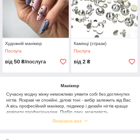
Художній манікюр
Камінці (стрази)
Послуга
Послуга
50
2
від
₴/послуга
від
₴
Манікюр
Сучасну модну жінку неможливо уявити собі без доглянутих
нігтів. Яскраві чи спокійні, ділові тоні - вибір залежить від Вас.
А вісь професійний манікюр, педикюр і дизайн нігтів краще
довірити професіоналам. Підбір лаку, можливість
нарощування нігтів, різноманітний дизайн нігтів, а також
Показати все
лікування нігтів - все це входить до послуг, що надаються
нашим салоном краси «Шико».
Ми пропонуємо: