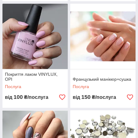
Покриття лаком VINYLUX,
OPI
Французький манікюр+сушка
Послуга
Послуга
100
150
від
₴/послуга
від
₴/послуга