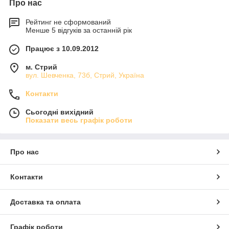
Про нас
• Класичний манікюр
Рейтинг не сформований
• Апаратний манікюр
Менше 5 відгуків за останній рік
• СПА манікюр
Працює з 10.09.2012
• Парафінотерапію
• Нарощення нігтів
м. Стрий
вул. Шевченка, 73б, Стрий, Україна
• Дизайн нігтів
• Покриття нігтів гель-лаком та лаками Vinilux
Контакти
Якщо Ви встали перед вибором, який манікюр підійде саме
Сьогодні вихідний
Вам, зверніться до фахівців нашого салону. Вони розкажуть
Показати весь графік роботи
про особливості кожної з процедур манікюру, і допоможуть
вибрати ту, яка підкреслить Вашу індивідуальність та красу.
Використовується професійна косметика:
Про нас
Косметика по догляду за нігтями та шкірою рук
-
Gehwol
,
Orly
,
Nail
Tek
Контакти
Гель-лак
-
Gelish
, Koto, Angel
Матеріали для нарощення
-
Gelish
,
IBD
,
EzFlow
Доставка та оплата
Графік роботи